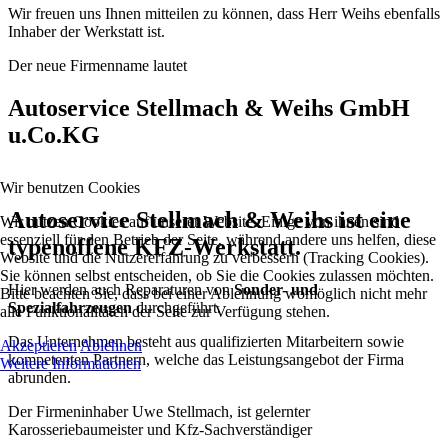
Wir freuen uns Ihnen mitteilen zu können, dass Herr Weihs ebenfalls
Inhaber der Werkstatt ist.
Der neue Firmenname lautet
Autoservice Stellmach & Weihs GmbH
u.Co.KG
Wir benutzen Cookies
Autoservice Stellmach & Weihs ist eine
Wir nutzen Cookies auf unserer Website. Einige von ihnen sind
essenziell für den Betrieb der Seite, während andere uns helfen, diese
typenoffene KFZ-Werkstatt.
Website und die Nutzererfahrung zu verbessern (Tracking Cookies).
Sie können selbst entscheiden, ob Sie die Cookies zulassen möchten.
Hier werden auch Reparaturen von
Sonder- und
Bitte beachten Sie, dass bei einer Ablehnung womöglich nicht mehr
Spezialfahrzeugen
durchgeführt.
alle Funktionalitäten der Seite zur Verfügung stehen.
Das Unternehmen besteht aus qualifizierten Mitarbeitern sowie
Akzeptieren
Ablehnen
kompetenten Partnern, welche das Leistungsangebot der Firma
Weitere Informationen
abrunden.
Der Firmeninhaber Uwe Stellmach, ist gelernter
Karosseriebaumeister und Kfz-Sachverständiger